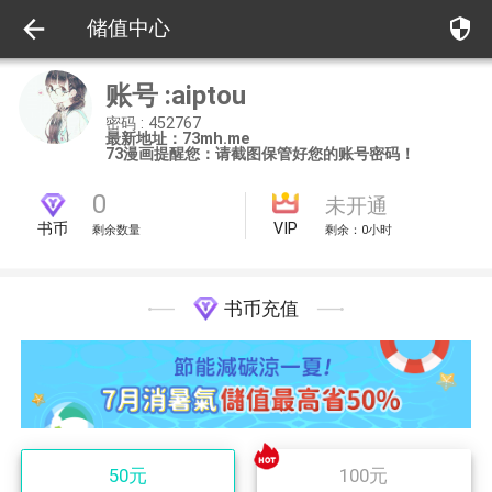
security
储值中心
账号 :aiptou
密码 : 452767
最新地址：73mh.me
73漫画提醒您：请截图保管好您的账号密码！
0
未开通
书币
VIP
剩余数量
剩余：0小时
书币充值
50元
100元